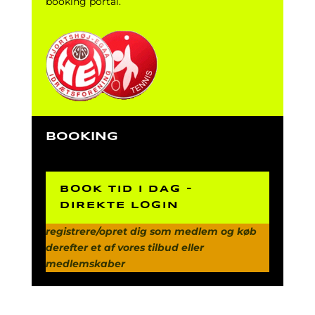
booking portal.
BOOKING
BOOK TID I DAG -
DIREKTE LOGIN
registrere/opret dig som medlem
og køb
derefter et af vores tilbud eller
medlemskaber