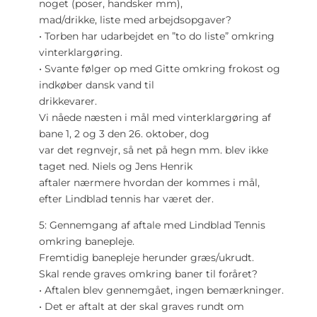
noget (poser, handsker mm),
mad/drikke, liste med arbejdsopgaver?
• Torben har udarbejdet en ”to do liste” omkring
vinterklargøring.
• Svante følger op med Gitte omkring frokost og
indkøber dansk vand til
drikkevarer.
Vi nåede næsten i mål med vinterklargøring af
bane 1, 2 og 3 den 26. oktober, dog
var det regnvejr, så net på hegn mm. blev ikke
taget ned. Niels og Jens Henrik
aftaler nærmere hvordan der kommes i mål,
efter Lindblad tennis har været der.
5: Gennemgang af aftale med Lindblad Tennis
omkring banepleje.
Fremtidig banepleje herunder græs/ukrudt.
Skal rende graves omkring baner til foråret?
• Aftalen blev gennemgået, ingen bemærkninger.
• Det er aftalt at der skal graves rundt om