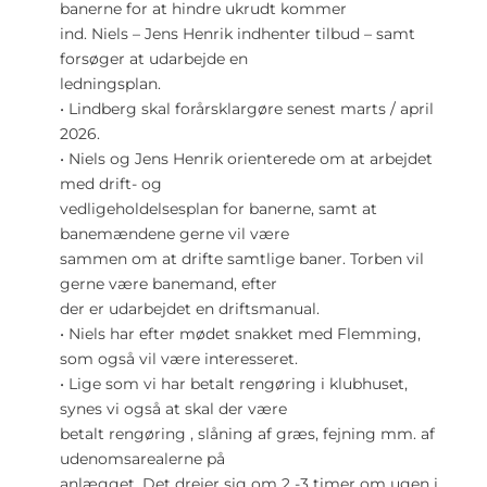
banerne for at hindre ukrudt kommer
ind. Niels – Jens Henrik indhenter tilbud – samt
forsøger at udarbejde en
ledningsplan.
• Lindberg skal forårsklargøre senest marts / april
2026.
• Niels og Jens Henrik orienterede om at arbejdet
med drift- og
vedligeholdelsesplan for banerne, samt at
banemændene gerne vil være
sammen om at drifte samtlige baner. Torben vil
gerne være banemand, efter
der er udarbejdet en driftsmanual.
• Niels har efter mødet snakket med Flemming,
som også vil være interesseret.
• Lige som vi har betalt rengøring i klubhuset,
synes vi også at skal der være
betalt rengøring , slåning af græs, fejning mm. af
udenomsarealerne på
anlægget. Det drejer sig om 2 -3 timer om ugen i